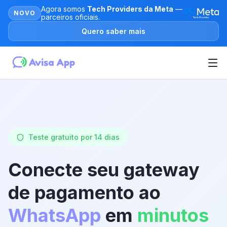
Agora somos
Tech Providers da Meta
—
NOVO
parceiros oficiais.
Quero saber mais
Teste gratuito por 14 dias
Conecte seu gateway
de pagamento ao
WhatsApp
em
minutos